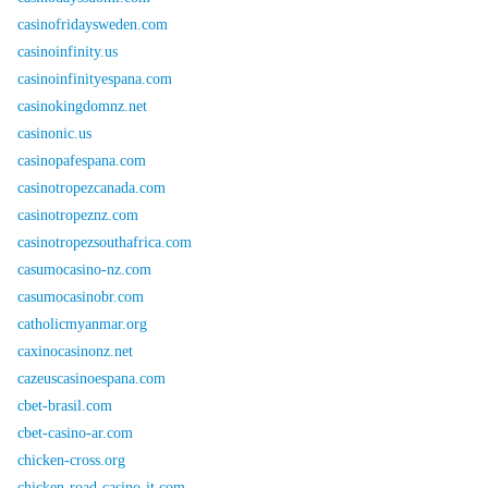
casinofridaysweden.com
casinoinfinity.us
casinoinfinityespana.com
casinokingdomnz.net
casinonic.us
casinopafespana.com
casinotropezcanada.com
casinotropeznz.com
casinotropezsouthafrica.com
casumocasino-nz.com
casumocasinobr.com
catholicmyanmar.org
caxinocasinonz.net
cazeuscasinoespana.com
cbet-brasil.com
cbet-casino-ar.com
chicken-cross.org
chicken-road-casino-it.com