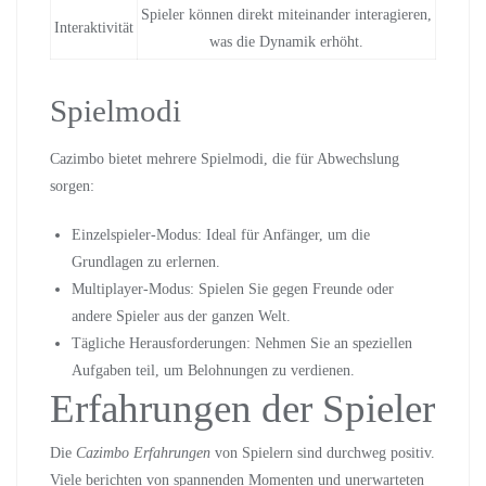
Spieler können direkt miteinander interagieren,
Interaktivität
was die Dynamik erhöht.
Spielmodi
Cazimbo bietet mehrere Spielmodi, die für Abwechslung
sorgen:
Einzelspieler-Modus: Ideal für Anfänger, um die
Grundlagen zu erlernen.
Multiplayer-Modus: Spielen Sie gegen Freunde oder
andere Spieler aus der ganzen Welt.
Tägliche Herausforderungen: Nehmen Sie an speziellen
Aufgaben teil, um Belohnungen zu verdienen.
Erfahrungen der Spieler
Die
Cazimbo Erfahrungen
von Spielern sind durchweg positiv.
Viele berichten von spannenden Momenten und unerwarteten