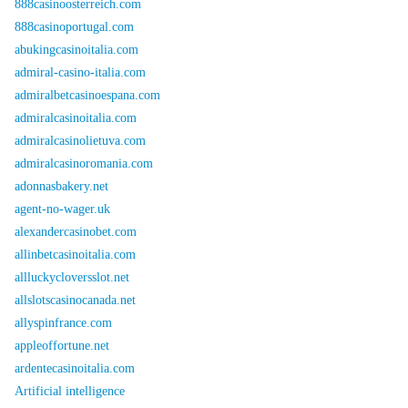
888casinoosterreich.com
888casinoportugal.com
abukingcasinoitalia.com
admiral-casino-italia.com
admiralbetcasinoespana.com
admiralcasinoitalia.com
admiralcasinolietuva.com
admiralcasinoromania.com
adonnasbakery.net
agent-no-wager.uk
alexandercasinobet.com
allinbetcasinoitalia.com
allluckycloversslot.net
allslotscasinocanada.net
allyspinfrance.com
appleoffortune.net
ardentecasinoitalia.com
Artificial intelligence