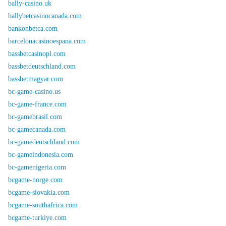
bally-casino.uk
ballybetcasinocanada.com
bankonbetca.com
barcelonacasinoespana.com
bassbetcasinopl.com
bassbetdeutschland.com
bassbetmagyar.com
bc-game-casino.us
bc-game-france.com
bc-gamebrasil.com
bc-gamecanada.com
bc-gamedeutschland.com
bc-gameindonesia.com
bc-gamenigeria.com
bcgame-norge.com
bcgame-slovakia.com
bcgame-southafrica.com
bcgame-turkiye.com