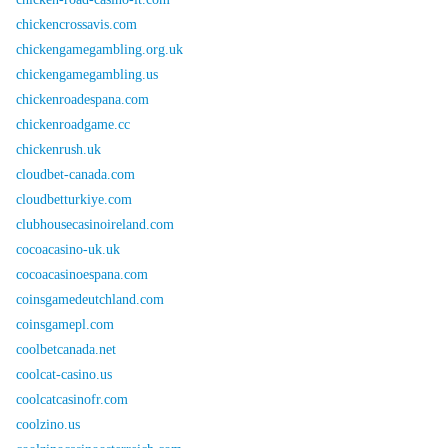
chickencrossavis.com
chickengamegambling.org.uk
chickengamegambling.us
chickenroadespana.com
chickenroadgame.cc
chickenrush.uk
cloudbet-canada.com
cloudbetturkiye.com
clubhousecasinoireland.com
cocoacasino-uk.uk
cocoacasinoespana.com
coinsgamedeutchland.com
coinsgamepl.com
coolbetcanada.net
coolcat-casino.us
coolcatcasinofr.com
coolzino.us