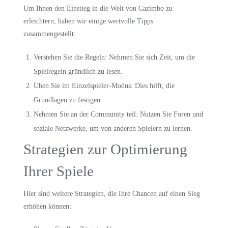
Um Ihnen den Einstieg in die Welt von Cazimbo zu
erleichtern, haben wir einige wertvolle Tipps
zusammengestellt:
Verstehen Sie die Regeln: Nehmen Sie sich Zeit, um die
Spielregeln gründlich zu lesen.
Üben Sie im Einzelspieler-Modus: Dies hilft, die
Grundlagen zu festigen.
Nehmen Sie an der Community teil: Nutzen Sie Foren und
soziale Netzwerke, um von anderen Spielern zu lernen.
Strategien zur Optimierung
Ihrer Spiele
Hier sind weitere Strategien, die Ihre Chancen auf einen Sieg
erhöhen können: