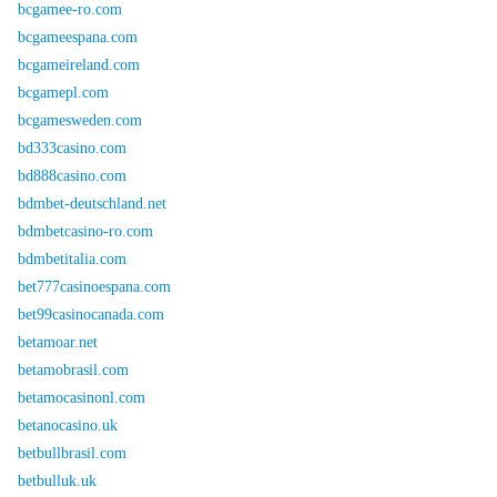
bcgamee-ro.com
bcgameespana.com
bcgameireland.com
bcgamepl.com
bcgamesweden.com
bd333casino.com
bd888casino.com
bdmbet-deutschland.net
bdmbetcasino-ro.com
bdmbetitalia.com
bet777casinoespana.com
bet99casinocanada.com
betamoar.net
betamobrasil.com
betamocasinonl.com
betanocasino.uk
betbullbrasil.com
betbulluk.uk