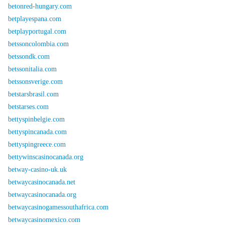
betonred-hungary.com
betplayespana.com
betplayportugal.com
betssoncolombia.com
betssondk.com
betssonitalia.com
betssonsverige.com
betstarsbrasil.com
betstarses.com
bettyspinbelgie.com
bettyspincanada.com
bettyspingreece.com
bettywinscasinocanada.org
betway-casino-uk.uk
betwaycasinocanada.net
betwaycasinocanada.org
betwaycasinogamessouthafrica.com
betwaycasinomexico.com