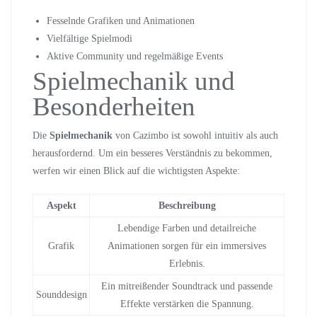
Fesselnde Grafiken und Animationen
Vielfältige Spielmodi
Aktive Community und regelmäßige Events
Spielmechanik und
Besonderheiten
Die
Spielmechanik
von Cazimbo ist sowohl intuitiv als auch
herausfordernd. Um ein besseres Verständnis zu bekommen,
werfen wir einen Blick auf die wichtigsten Aspekte:
Aspekt
Beschreibung
Lebendige Farben und detailreiche
Grafik
Animationen sorgen für ein immersives
Erlebnis.
Ein mitreißender Soundtrack und passende
Sounddesign
Effekte verstärken die Spannung.