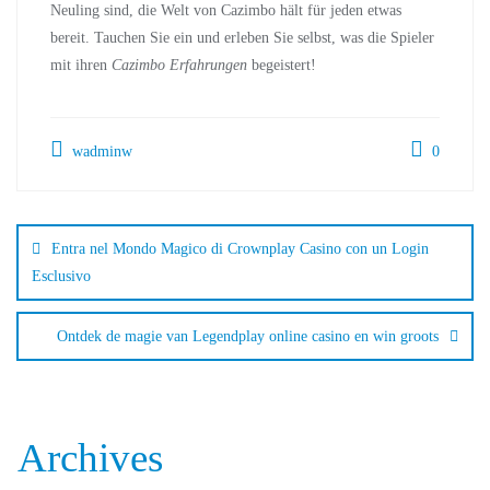
Neuling sind, die Welt von Cazimbo hält für jeden etwas
bereit. Tauchen Sie ein und erleben Sie selbst, was die Spieler
mit ihren
Cazimbo Erfahrungen
begeistert!
wadminw
0
Entra nel Mondo Magico di Crownplay Casino con un Login
Esclusivo
Ontdek de magie van Legendplay online casino en win groots
Archives